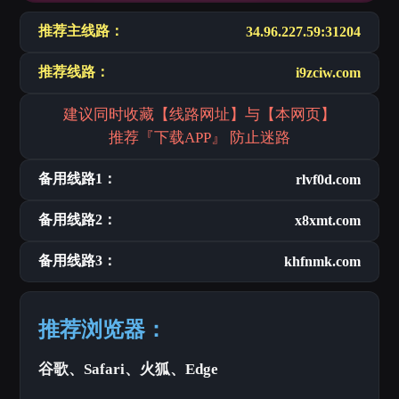
推荐主线路：
34.96.227.59:31204
推荐线路：
i9zciw.com
建议同时收藏【线路网址】与【本网页】
推荐『下载APP』 防止迷路
备用线路1：
rlvf0d.com
备用线路2：
x8xmt.com
备用线路3：
khfnmk.com
推荐浏览器：
谷歌、Safari、火狐、Edge