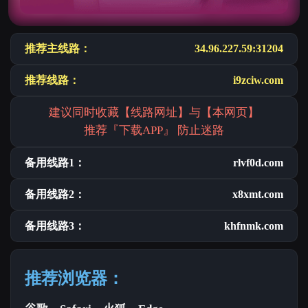
推荐主线路：
34.96.227.59:31204
推荐线路：
i9zciw.com
建议同时收藏【线路网址】与【本网页】
推荐『下载APP』 防止迷路
备用线路1：
rlvf0d.com
备用线路2：
x8xmt.com
备用线路3：
khfnmk.com
推荐浏览器：