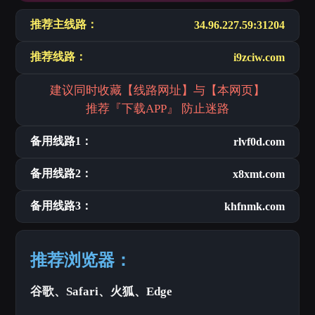
推荐主线路：
34.96.227.59:31204
推荐线路：
i9zciw.com
建议同时收藏【线路网址】与【本网页】
推荐『下载APP』 防止迷路
备用线路1：
rlvf0d.com
备用线路2：
x8xmt.com
备用线路3：
khfnmk.com
推荐浏览器：
谷歌、Safari、火狐、Edge