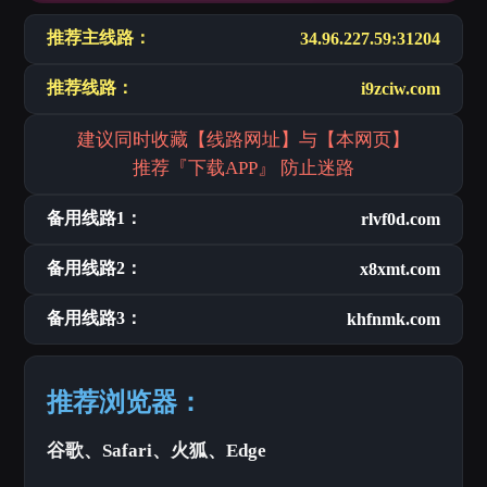
推荐主线路：
34.96.227.59:31204
推荐线路：
i9zciw.com
建议同时收藏【线路网址】与【本网页】
推荐『下载APP』 防止迷路
备用线路1：
rlvf0d.com
备用线路2：
x8xmt.com
备用线路3：
khfnmk.com
推荐浏览器：
谷歌、Safari、火狐、Edge